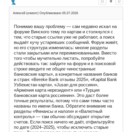
0
Алексей (клиент)
Опубликовано 05.07.2026
Понимаю вашу проблему — сам недавно искал на
форуме Винского тему по картам и столкнулся с
тем, что старые ссылки уже не работают, а поиск
выдаёт кучу устаревших сообщений. Форум живёт,
но его структура изменилась: многие разделы
стали закрытыми или переименованными. Вместо
того чтобы мучительно листать, попробуйте
действовать так: зайдите на форум и в поисковой
строке введите не общее «иностранные
банковские карты», а конкретные названия банков
и стран: «Bereke Bank отзывы 2025», «Kapital Bank
Узбекистан карта», «Jusan для россиян»,
«Армения карта нерезидент» или «Турция
банковская карта россиянин». Это даст более
точные результаты, потому что сами темы часто
названы по имени банка. Обратите внимание на
разделы «Финансы и налоги» и «Валютный
контроль» — там обычно обсуждают открытие
счетов. Если поиск ничего не даёт, отфильтруйте
по дате (2024–2025), чтобы исключить старые