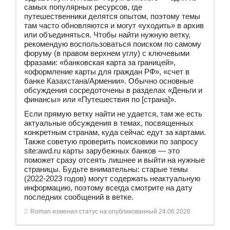
самых популярных ресурсов, где
путешественники делятся опытом, поэтому темы
там часто обновляются и могут «уходить» в архив
или объединяться. Чтобы найти нужную ветку,
рекомендую воспользоваться поиском по самому
форуму (в правом верхнем углу) с ключевыми
фразами: «банковская карта за границей»,
«оформление карты для граждан РФ», «счет в
банке Казахстана/Армении». Обычно основные
обсуждения сосредоточены в разделах «Деньги и
финансы» или «Путешествия по [страна]».
​Если прямую ветку найти не удается, там же есть
актуальные обсуждения в темах, посвященных
конкретным странам, куда сейчас едут за картами.
Также советую проверить поисковики по запросу
site:awd.ru карты зарубежных банков — это
поможет сразу отсеять лишнее и выйти на нужные
страницы. Будьте внимательны: старые темы
(2022-2023 годов) могут содержать неактуальную
информацию, поэтому всегда смотрите на дату
последних сообщений в ветке.
Roman
изменил статус на опубликованный
24.06.2026