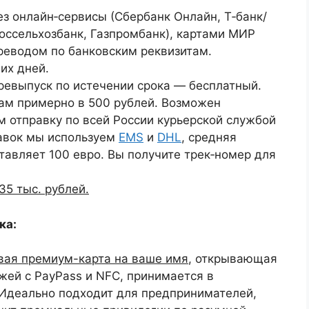
з онлайн‑сервисы (Сбербанк Онлайн, Т‑банк/
Россельхозбанк, Газпромбанк), картами МИР
реводом по банковским реквизитам.
их дней.
еревыпуск по истечении срока — бесплатный.
ам примерно в 500 рублей. Возможен
 отправку по всей России курьерской службой
авок мы используем
EMS
и
DHL
, средняя
тавляет 100 евро. Вы получите трек‑номер для
5 тыс. рублей.
ка:
овая премиум-карта на ваше имя
, открывающая
жей с PayPass и NFC, принимается в
 Идеально подходит для предпринимателей,