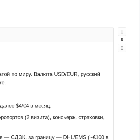
0
латой по миру. Валюта USD/EUR, русский
re.
далее $4/€4 в месяц.
опортов (2 визита), консьерж, страховки,
ия — СДЭК, за границу — DHL/EMS (~€100 в