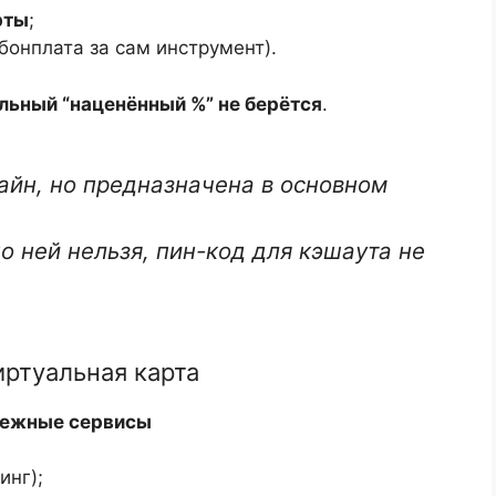
рты
;
бонплата за сам инструмент).
ельный “наценённый %” не берётся
.
айн, но предназначена в основном
о ней нельзя, пин-код для кэшаута не
ртуальная карта
убежные сервисы
инг);