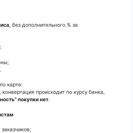
виса
, без дополнительного % за
х
ины;
.
по карте:
 конвертация происходит по курсу банка,
ность” покупки нет
.
истам
 заказчиков;